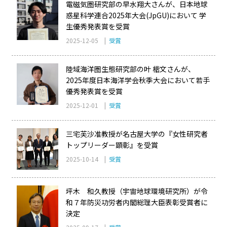
電磁気圏研究部の早水翔大さんが、日本地球
惑星科学連合2025年大会(JpGU)において 学
生優秀発表賞を受賞
2025-12-05 |
受賞
陸域海洋圏生態研究部の叶 楷文さんが、
2025年度日本海洋学会秋季大会において若手
優秀発表賞を受賞
2025-12-01 |
受賞
三宅芙沙准教授が名古屋大学の『女性研究者
トップリーダー顕彰』を受賞
2025-10-14 |
受賞
坪木 和久教授（宇宙地球環境研究所）が令
和７年防災功労者内閣総理大臣表彰受賞者に
決定