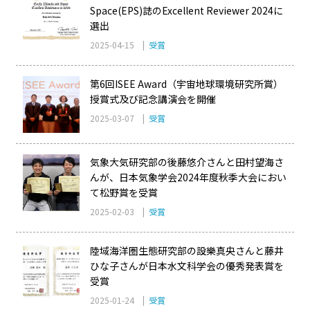
Space(EPS)誌のExcellent Reviewer 2024に
選出
2025-04-15 |
受賞
第6回ISEE Award（宇宙地球環境研究所賞）
授賞式及び記念講演会を開催
2025-03-07 |
受賞
気象大気研究部の後藤悠介さんと田村望海さ
んが、日本気象学会2024年度秋季大会におい
て松野賞を受賞
2025-02-03 |
受賞
陸域海洋圏生態研究部の設樂真央さんと藤井
ひな子さんが日本水文科学会の優秀発表賞を
受賞
2025-01-24 |
受賞