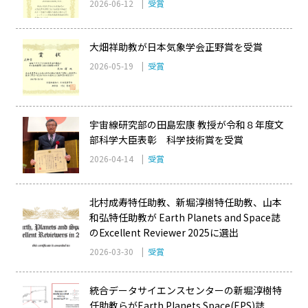
2026-06-12 |
受賞
大畑祥助教が日本気象学会正野賞を受賞
2026-05-19 |
受賞
宇宙線研究部の田島宏康 教授が令和８年度文
部科学大臣表彰 科学技術賞を受賞
2026-04-14 |
受賞
北村成寿特任助教、新堀淳樹特任助教、山本
和弘特任助教が Earth Planets and Space誌
のExcellent Reviewer 2025に選出
2026-03-30 |
受賞
統合データサイエンスセンターの新堀淳樹特
任助教らがEarth Planets Space(EPS)誌