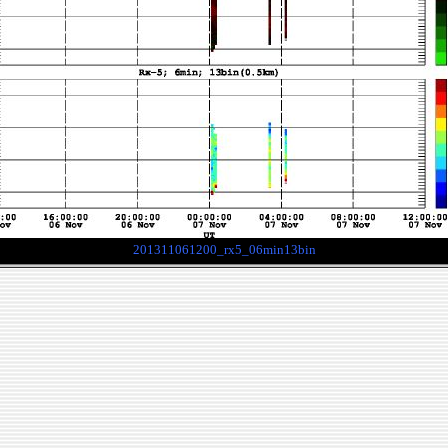
201311061200_rx5_06min13bin