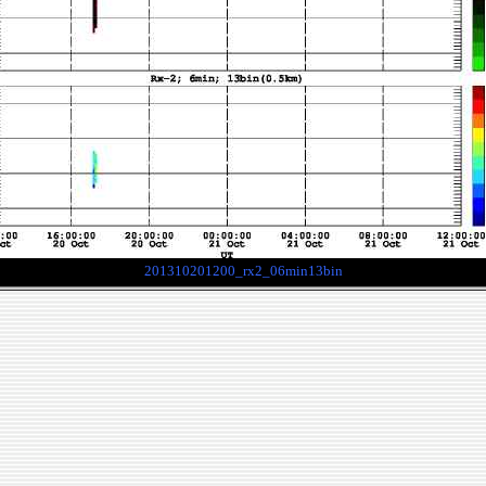
201310201200_rx2_06min13bin