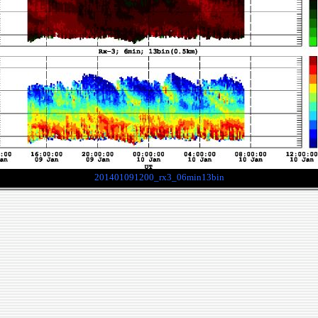
201401091200_rx3_06min13bin