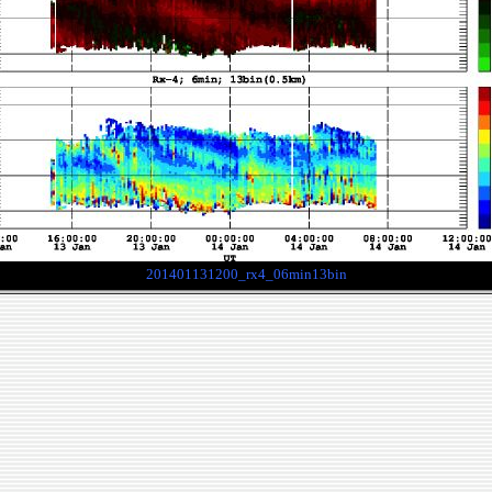
201401131200_rx4_06min13bin