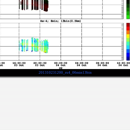
201310231200_rx4_06min13bin