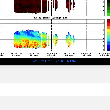
201402111200_rx4_06min13bin