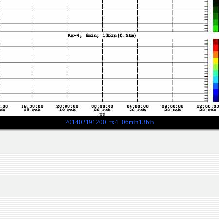
201402191200_rx4_06min13bin