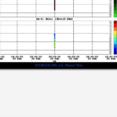
201402241200_rx2_06min13bin