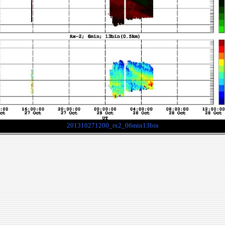
201310271200_rx2_06min13bin