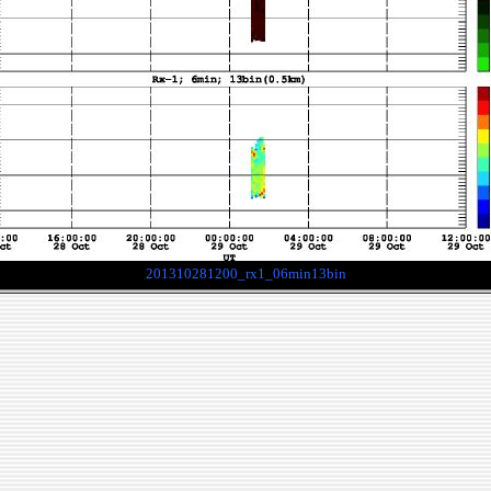
201310281200_rx1_06min13bin