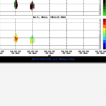
201311041200_rx1_06min13bin