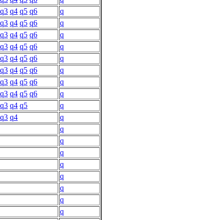
q3
q4
q5
q6
q
q3
q4
q5
q6
q
q3
q4
q5
q6
q
q3
q4
q5
q6
q
q3
q4
q5
q6
q
q3
q4
q5
q6
q
q3
q4
q5
q6
q
q3
q4
q5
q6
q
q3
q4
q5
q
q3
q4
q
q
q
q
q
q
q
q
q