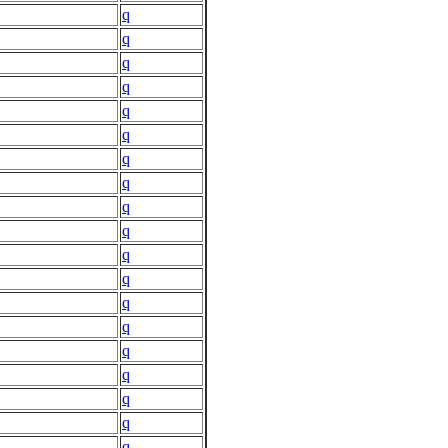
q
q
q
q
q
q
q
q
q
q
q
q
q
q
q
q
q
q
q