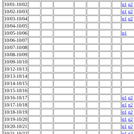
10/01-10/02
q1
q2
10/02-10/03
q1
q2
10/03-10/04
q1
q2
10/04-10/05
10/05-10/06
q1
10/06-10/07
10/07-10/08
10/08-10/09
10/09-10/10
10/12-10/13
10/13-10/14
10/14-10/15
10/15-10/16
10/16-10/17
q1
q2
10/17-10/18
q1
q2
10/18-10/19
q1
q2
10/19-10/20
q1
q2
10/20-10/21
q1
q2
10/21-10/22
q1
q2