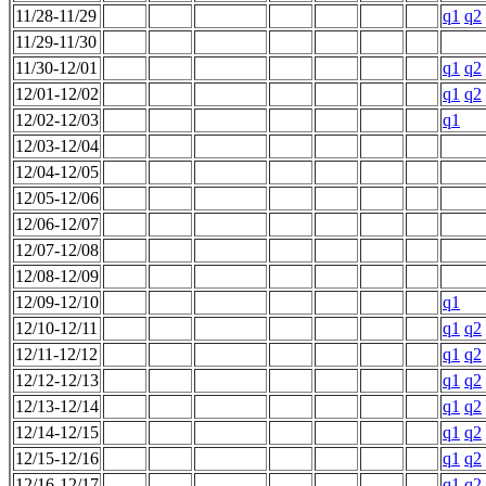
11/28-11/29
q1
q2
11/29-11/30
11/30-12/01
q1
q2
12/01-12/02
q1
q2
12/02-12/03
q1
12/03-12/04
12/04-12/05
12/05-12/06
12/06-12/07
12/07-12/08
12/08-12/09
12/09-12/10
q1
12/10-12/11
q1
q2
12/11-12/12
q1
q2
12/12-12/13
q1
q2
12/13-12/14
q1
q2
12/14-12/15
q1
q2
12/15-12/16
q1
q2
12/16-12/17
q1
q2