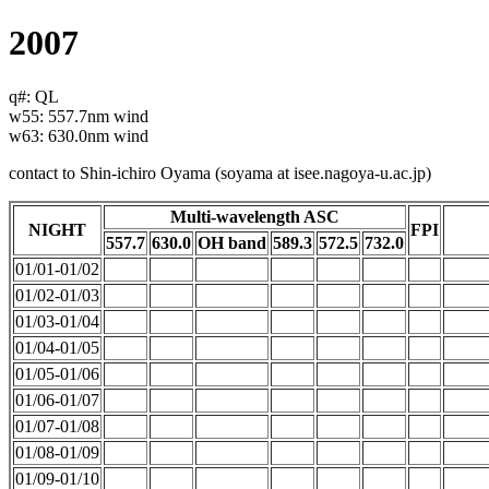
2007
q#: QL
w55: 557.7nm wind
w63: 630.0nm wind
contact to Shin-ichiro Oyama (soyama at isee.nagoya-u.ac.jp)
Multi-wavelength ASC
NIGHT
FPI
557.7
630.0
OH band
589.3
572.5
732.0
01/01-01/02
01/02-01/03
01/03-01/04
01/04-01/05
01/05-01/06
01/06-01/07
01/07-01/08
01/08-01/09
01/09-01/10