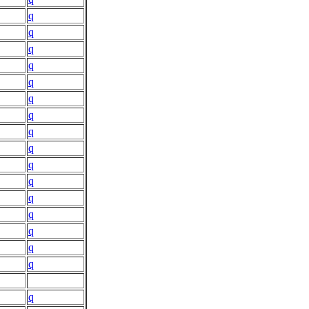
q
q
q
q
q
q
q
q
q
q
q
q
q
q
q
q
q