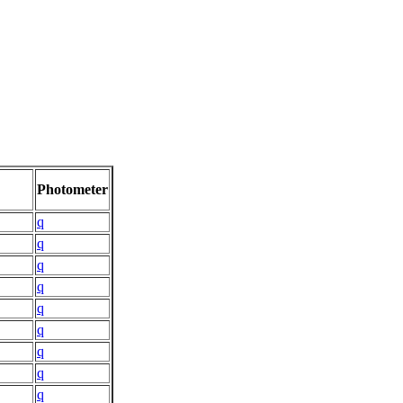
Photometer
q
q
q
q
q
q
q
q
q