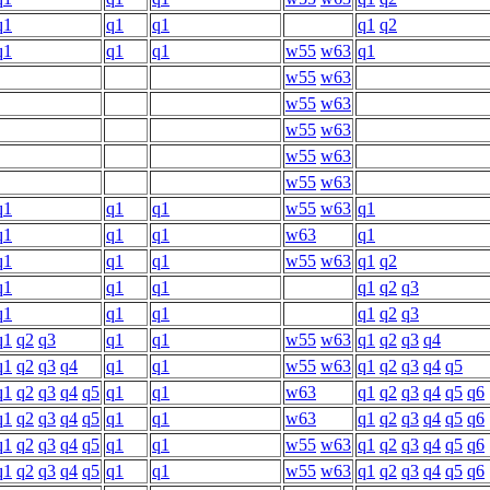
q1
q1
q1
q1
q2
q1
q1
q1
w55
w63
q1
w55
w63
w55
w63
w55
w63
w55
w63
w55
w63
q1
q1
q1
w55
w63
q1
q1
q1
q1
w63
q1
q1
q1
q1
w55
w63
q1
q2
q1
q1
q1
q1
q2
q3
q1
q1
q1
q1
q2
q3
q1
q2
q3
q1
q1
w55
w63
q1
q2
q3
q4
q1
q2
q3
q4
q1
q1
w55
w63
q1
q2
q3
q4
q5
q1
q2
q3
q4
q5
q1
q1
w63
q1
q2
q3
q4
q5
q6
q1
q2
q3
q4
q5
q1
q1
w63
q1
q2
q3
q4
q5
q6
q1
q2
q3
q4
q5
q1
q1
w55
w63
q1
q2
q3
q4
q5
q6
q1
q2
q3
q4
q5
q1
q1
w55
w63
q1
q2
q3
q4
q5
q6