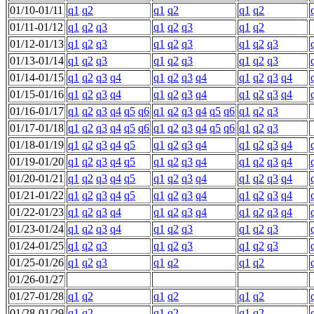
01/10-01/11
q1
q2
q1
q2
q1
q2
01/11-01/12
q1
q2
q3
q1
q2
q3
q1
q2
01/12-01/13
q1
q2
q3
q1
q2
q3
q1
q2
q3
01/13-01/14
q1
q2
q3
q1
q2
q3
q1
q2
q3
01/14-01/15
q1
q2
q3
q4
q1
q2
q3
q4
q1
q2
q3
q4
01/15-01/16
q1
q2
q3
q4
q1
q2
q3
q4
q1
q2
q3
q4
01/16-01/17
q1
q2
q3
q4
q5
q6
q1
q2
q3
q4
q5
q6
q1
q2
q3
01/17-01/18
q1
q2
q3
q4
q5
q6
q1
q2
q3
q4
q5
q6
q1
q2
q3
01/18-01/19
q1
q2
q3
q4
q5
q1
q2
q3
q4
q1
q2
q3
q4
01/19-01/20
q1
q2
q3
q4
q5
q1
q2
q3
q4
q1
q2
q3
q4
01/20-01/21
q1
q2
q3
q4
q5
q1
q2
q3
q4
q1
q2
q3
q4
01/21-01/22
q1
q2
q3
q4
q5
q1
q2
q3
q4
q1
q2
q3
q4
01/22-01/23
q1
q2
q3
q4
q1
q2
q3
q4
q1
q2
q3
q4
01/23-01/24
q1
q2
q3
q4
q1
q2
q3
q1
q2
q3
01/24-01/25
q1
q2
q3
q1
q2
q3
q1
q2
q3
01/25-01/26
q1
q2
q3
q1
q2
q1
q2
01/26-01/27
01/27-01/28
q1
q2
q1
q2
q1
q2
01/28-01/29
q1
q2
q1
q2
q1
q2