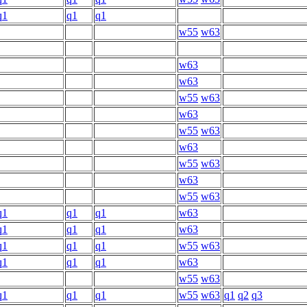
q1
q1
q1
w55
w63
w63
w63
w55
w63
w63
w55
w63
w63
w55
w63
w63
w55
w63
q1
q1
q1
w63
q1
q1
q1
w63
q1
q1
q1
w55
w63
q1
q1
q1
w63
w55
w63
q1
q1
q1
w55
w63
q1
q2
q3