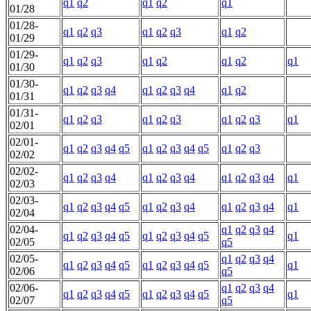
q1
q2
q1
q2
q1
01/28
01/28-
q1
q2
q3
q1
q2
q3
q1
q2
01/29
01/29-
q1
q2
q3
q1
q2
q1
q2
q1
01/30
01/30-
q1
q2
q3
q4
q1
q2
q3
q4
q1
q2
01/31
01/31-
q1
q2
q3
q1
q2
q3
q1
q2
q3
q1
02/01
02/01-
q1
q2
q3
q4
q5
q1
q2
q3
q4
q5
q1
q2
q3
02/02
02/02-
q1
q2
q3
q4
q1
q2
q3
q4
q1
q2
q3
q4
q1
02/03
02/03-
q1
q2
q3
q4
q5
q1
q2
q3
q4
q1
q2
q3
q4
q1
02/04
02/04-
q1
q2
q3
q4
q1
q2
q3
q4
q5
q1
q2
q3
q4
q5
q1
02/05
q5
02/05-
q1
q2
q3
q4
q1
q2
q3
q4
q5
q1
q2
q3
q4
q5
q1
02/06
q5
02/06-
q1
q2
q3
q4
q1
q2
q3
q4
q5
q1
q2
q3
q4
q5
q1
02/07
q5