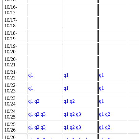
10/16-
10/17
10/17-
10/18
10/18-
10/19
10/19-
10/20
10/20-
10/21
10/21-
q1
q1
q1
10/22
10/22-
q1
q1
q1
10/23
10/23-
q1
q2
q1
q2
q1
10/24
10/24-
q1
q2
q3
q1
q2
q3
q1
q2
10/25
10/25-
q1
q2
q3
q1
q2
q3
q1
q2
10/26
10/26-