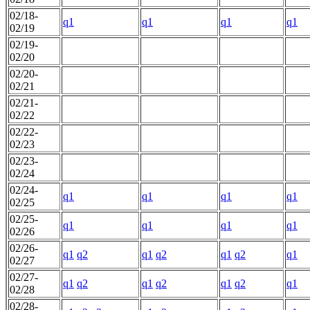
02/18-
q1
q1
q1
q1
02/19
02/19-
02/20
02/20-
02/21
02/21-
02/22
02/22-
02/23
02/23-
02/24
02/24-
q1
q1
q1
q1
02/25
02/25-
q1
q1
q1
q1
02/26
02/26-
q1
q2
q1
q2
q1
q2
q1
02/27
02/27-
q1
q2
q1
q2
q1
q2
q1
02/28
02/28-