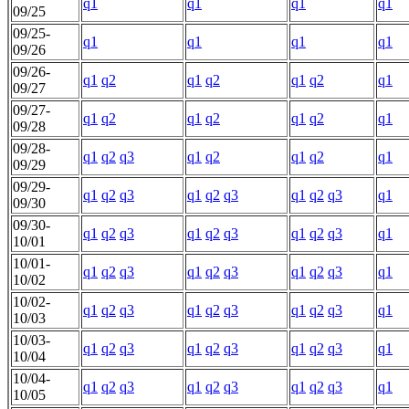
q1
q1
q1
q1
09/25
09/25-
q1
q1
q1
q1
09/26
09/26-
q1
q2
q1
q2
q1
q2
q1
09/27
09/27-
q1
q2
q1
q2
q1
q2
q1
09/28
09/28-
q1
q2
q3
q1
q2
q1
q2
q1
09/29
09/29-
q1
q2
q3
q1
q2
q3
q1
q2
q3
q1
09/30
09/30-
q1
q2
q3
q1
q2
q3
q1
q2
q3
q1
10/01
10/01-
q1
q2
q3
q1
q2
q3
q1
q2
q3
q1
10/02
10/02-
q1
q2
q3
q1
q2
q3
q1
q2
q3
q1
10/03
10/03-
q1
q2
q3
q1
q2
q3
q1
q2
q3
q1
10/04
10/04-
q1
q2
q3
q1
q2
q3
q1
q2
q3
q1
10/05