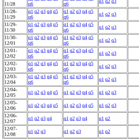
q1
q2
q3
11/28
q6
q6
11/28-
q1
q2
q3
q4
q5
q1
q2
q3
q4
q5
q1
q2
q3
11/29
q6
q6
11/29-
q1
q2
q3
q4
q5
q1
q2
q3
q4
q5
q1
q2
q3
11/30
q6
q6
11/30-
q1
q2
q3
q4
q5
q1
q2
q3
q4
q5
q1
q2
q3
12/01
q6
q6
12/01-
q1
q2
q3
q4
q5
q1
q2
q3
q4
q5
q1
q2
q3
12/02
q6
q6
12/02-
q1
q2
q3
q4
q5
q1
q2
q3
q4
q5
q1
q2
q3
12/03
q6
q6
12/03-
q1
q2
q3
q4
q5
q1
q2
q3
q4
q5
q1
q2
q3
12/04
q6
q6
12/04-
q1
q2
q3
q4
q5
q1
q2
q3
q4
q5
q1
q2
q3
12/05
12/05-
q1
q2
q3
q4
q5
q1
q2
q3
q4
q5
q1
q2
q3
12/06
12/06-
q1
q2
q3
q4
q1
q2
q3
q4
q1
q2
12/07
12/07-
q1
q2
q3
q1
q2
q3
q1
q2
12/08