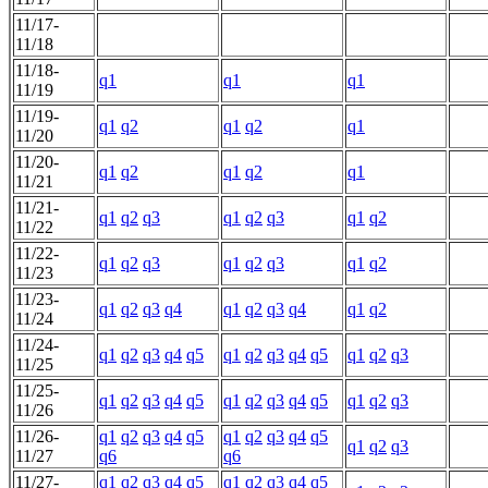
11/17-
11/18
11/18-
q1
q1
q1
11/19
11/19-
q1
q2
q1
q2
q1
11/20
11/20-
q1
q2
q1
q2
q1
11/21
11/21-
q1
q2
q3
q1
q2
q3
q1
q2
11/22
11/22-
q1
q2
q3
q1
q2
q3
q1
q2
11/23
11/23-
q1
q2
q3
q4
q1
q2
q3
q4
q1
q2
11/24
11/24-
q1
q2
q3
q4
q5
q1
q2
q3
q4
q5
q1
q2
q3
11/25
11/25-
q1
q2
q3
q4
q5
q1
q2
q3
q4
q5
q1
q2
q3
11/26
11/26-
q1
q2
q3
q4
q5
q1
q2
q3
q4
q5
q1
q2
q3
11/27
q6
q6
11/27-
q1
q2
q3
q4
q5
q1
q2
q3
q4
q5