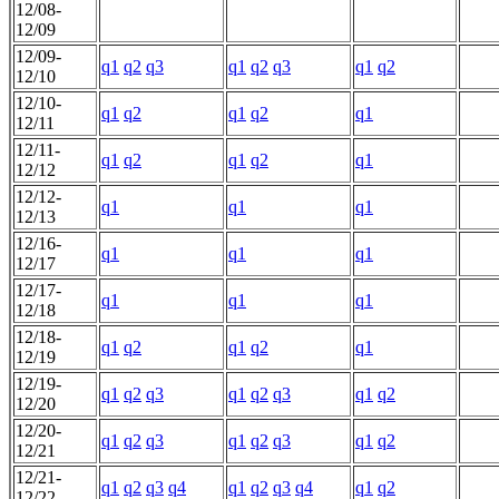
12/08-
12/09
12/09-
q1
q2
q3
q1
q2
q3
q1
q2
12/10
12/10-
q1
q2
q1
q2
q1
12/11
12/11-
q1
q2
q1
q2
q1
12/12
12/12-
q1
q1
q1
12/13
12/16-
q1
q1
q1
12/17
12/17-
q1
q1
q1
12/18
12/18-
q1
q2
q1
q2
q1
12/19
12/19-
q1
q2
q3
q1
q2
q3
q1
q2
12/20
12/20-
q1
q2
q3
q1
q2
q3
q1
q2
12/21
12/21-
q1
q2
q3
q4
q1
q2
q3
q4
q1
q2
12/22