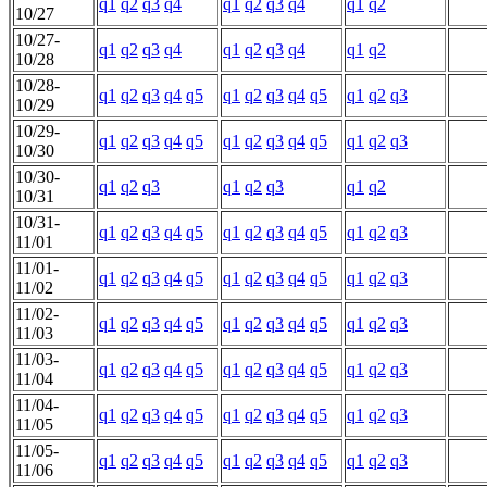
q1
q2
q3
q4
q1
q2
q3
q4
q1
q2
10/27
10/27-
q1
q2
q3
q4
q1
q2
q3
q4
q1
q2
10/28
10/28-
q1
q2
q3
q4
q5
q1
q2
q3
q4
q5
q1
q2
q3
10/29
10/29-
q1
q2
q3
q4
q5
q1
q2
q3
q4
q5
q1
q2
q3
10/30
10/30-
q1
q2
q3
q1
q2
q3
q1
q2
10/31
10/31-
q1
q2
q3
q4
q5
q1
q2
q3
q4
q5
q1
q2
q3
11/01
11/01-
q1
q2
q3
q4
q5
q1
q2
q3
q4
q5
q1
q2
q3
11/02
11/02-
q1
q2
q3
q4
q5
q1
q2
q3
q4
q5
q1
q2
q3
11/03
11/03-
q1
q2
q3
q4
q5
q1
q2
q3
q4
q5
q1
q2
q3
11/04
11/04-
q1
q2
q3
q4
q5
q1
q2
q3
q4
q5
q1
q2
q3
11/05
11/05-
q1
q2
q3
q4
q5
q1
q2
q3
q4
q5
q1
q2
q3
11/06