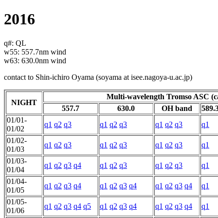
2016
q#: QL
w55: 557.7nm wind
w63: 630.0nm wind
contact to Shin-ichiro Oyama (soyama at isee.nagoya-u.ac.jp)
Multi-wavelength Tromso ASC (c
NIGHT
557.7
630.0
OH band
589.
01/01-
q1
q2
q3
q1
q2
q3
q1
q2
q3
q1
01/02
01/02-
q1
q2
q3
q1
q2
q3
q1
q2
q3
q1
01/03
01/03-
q1
q2
q3
q4
q1
q2
q3
q1
q2
q3
q1
01/04
01/04-
q1
q2
q3
q4
q1
q2
q3
q4
q1
q2
q3
q4
q1
01/05
01/05-
q1
q2
q3
q4
q5
q1
q2
q3
q4
q1
q2
q3
q4
q1
01/06