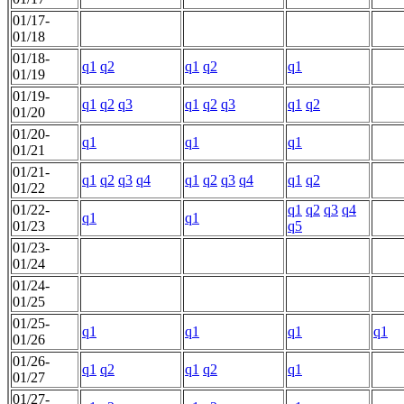
01/17-
01/18
01/18-
q1
q2
q1
q2
q1
01/19
01/19-
q1
q2
q3
q1
q2
q3
q1
q2
01/20
01/20-
q1
q1
q1
01/21
01/21-
q1
q2
q3
q4
q1
q2
q3
q4
q1
q2
01/22
01/22-
q1
q2
q3
q4
q1
q1
01/23
q5
01/23-
01/24
01/24-
01/25
01/25-
q1
q1
q1
q1
01/26
01/26-
q1
q2
q1
q2
q1
01/27
01/27-