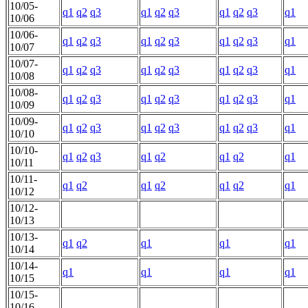
10/05-
q1
q2
q3
q1
q2
q3
q1
q2
q3
q1
10/06
10/06-
q1
q2
q3
q1
q2
q3
q1
q2
q3
q1
10/07
10/07-
q1
q2
q3
q1
q2
q3
q1
q2
q3
q1
10/08
10/08-
q1
q2
q3
q1
q2
q3
q1
q2
q3
q1
10/09
10/09-
q1
q2
q3
q1
q2
q3
q1
q2
q3
q1
10/10
10/10-
q1
q2
q3
q1
q2
q1
q2
q1
10/11
10/11-
q1
q2
q1
q2
q1
q2
q1
10/12
10/12-
10/13
10/13-
q1
q2
q1
q1
q1
10/14
10/14-
q1
q1
q1
q1
10/15
10/15-
10/16