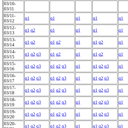
03/10-
03/11
03/11-
q1
q1
q1
q1
q1
03/12
03/12-
q1
q2
q1
q1
q1
q1
03/13
03/13-
q1
q2
q1
q2
q1
q1
q2
q1
03/14
03/14-
q1
q2
q3
q1
q2
q1
q1
q2
q1
03/15
03/15-
q1
q2
q3
q1
q2
q3
q1
q1
q2
q3
q1
03/16
03/16-
q1
q2
q3
q1
q2
q3
q1
q1
q2
q3
q1
03/17
03/17-
q1
q2
q3
q1
q2
q3
q1
q1
q2
q3
q1
03/18
03/18-
q1
q2
q3
q1
q2
q3
q1
q1
q2
q3
q1
03/19
03/19-
q1
q2
q3
q1
q2
q3
q1
q1
q2
q3
q1
03/20
03/20-
q1
q2
q3
q1
q2
q3
q1
q1
q2
q3
q1