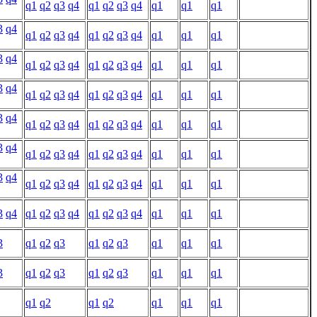
q1
q2
q3
q4
q1
q2
q3
q4
q1
q1
q1
3
q4
q1
q2
q3
q4
q1
q2
q3
q4
q1
q1
q1
3
q4
q1
q2
q3
q4
q1
q2
q3
q4
q1
q1
q1
3
q4
q1
q2
q3
q4
q1
q2
q3
q4
q1
q1
q1
3
q4
q1
q2
q3
q4
q1
q2
q3
q4
q1
q1
q1
3
q4
q1
q2
q3
q4
q1
q2
q3
q4
q1
q1
q1
3
q4
q1
q2
q3
q4
q1
q2
q3
q4
q1
q1
q1
3
q4
q1
q2
q3
q4
q1
q2
q3
q4
q1
q1
q1
3
q1
q2
q3
q1
q2
q3
q1
q1
q1
3
q1
q2
q3
q1
q2
q3
q1
q1
q1
q1
q2
q1
q2
q1
q1
q1