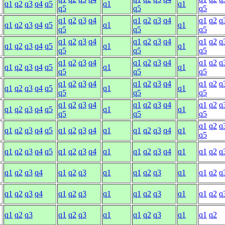
q1
q2
q3
q4
q5
q1
q1
q5
q5
q5
q1
q2
q3
q4
q1
q2
q3
q4
q1
q2
q
q1
q2
q3
q4
q5
q1
q1
q5
q5
q5
q1
q2
q3
q4
q1
q2
q3
q4
q1
q2
q
q1
q2
q3
q4
q5
q1
q1
q5
q5
q5
q1
q2
q3
q4
q1
q2
q3
q4
q1
q2
q
q1
q2
q3
q4
q5
q1
q1
q5
q5
q5
q1
q2
q3
q4
q1
q2
q3
q4
q1
q2
q
q1
q2
q3
q4
q5
q1
q1
q5
q5
q5
q1
q2
q3
q4
q1
q2
q3
q4
q1
q2
q
q1
q2
q3
q4
q5
q1
q1
q5
q5
q5
q1
q2
q
q1
q2
q3
q4
q5
q1
q2
q3
q4
q1
q1
q2
q3
q4
q1
q5
q1
q2
q3
q4
q5
q1
q2
q3
q4
q1
q1
q2
q3
q4
q1
q1
q2
q
q1
q2
q3
q4
q1
q2
q3
q1
q1
q2
q3
q1
q1
q2
q
q1
q2
q3
q4
q1
q2
q3
q1
q1
q2
q3
q1
q1
q2
q
q1
q2
q3
q1
q2
q3
q1
q1
q2
q3
q1
q1
q2