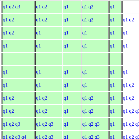
q1
q2
q3
q1
q2
q1
q1
q2
q1
q1
q2
q1
q2
q1
q1
q2
q1
q1
q2
q1
q2
q1
q1
q1
q1
q1
q1
q1
q1
q1
q1
q1
q1
q1
q1
q1
q1
q1
q1
q1
q1
q1
q1
q1
q2
q1
q2
q1
q2
q1
q1
q2
q1
q1
q2
q1
q2
q1
q2
q1
q1
q2
q1
q1
q2
q
q1
q2
q3
q1
q2
q3
q1
q1
q2
q3
q1
q1
q2
q
q1
q2
q3
q4
q1
q2
q3
q1
q1
q2
q3
q1
q1
q2
q