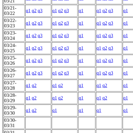
03/21
03/21-
q1
q2
q3
q1
q2
q3
q1
q1
q2
q3
q1
03/22
03/22-
q1
q2
q3
q1
q2
q3
q1
q1
q2
q3
q1
03/23
03/23-
q1
q2
q3
q1
q2
q3
q1
q1
q2
q3
q1
03/24
03/24-
q1
q2
q3
q1
q2
q3
q1
q1
q2
q3
q1
03/25
03/25-
q1
q2
q3
q1
q2
q3
q1
q1
q2
q3
q1
03/26
03/26-
q1
q2
q3
q1
q2
q3
q1
q1
q2
q3
q1
03/27
03/27-
q1
q2
q1
q2
q1
q1
q2
q1
03/28
03/28-
q1
q2
q1
q2
q1
q1
q2
q1
03/29
03/29-
q1
q2
q1
q1
q1
q1
03/30
03/30-
03/31
03/31-