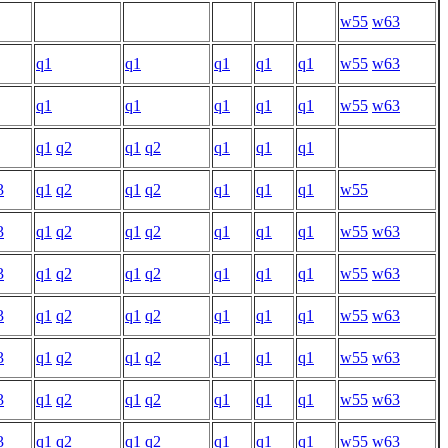
w55
w63
q1
q1
q1
q1
q1
w55
w63
q1
q1
q1
q1
q1
w55
w63
q1
q2
q1
q2
q1
q1
q1
3
q1
q2
q1
q2
q1
q1
q1
w55
3
q1
q2
q1
q2
q1
q1
q1
w55
w63
3
q1
q2
q1
q2
q1
q1
q1
w55
w63
3
q1
q2
q1
q2
q1
q1
q1
w55
w63
3
q1
q2
q1
q2
q1
q1
q1
w55
w63
3
q1
q2
q1
q2
q1
q1
q1
w55
w63
3
q1
q2
q1
q2
q1
q1
q1
w55
w63