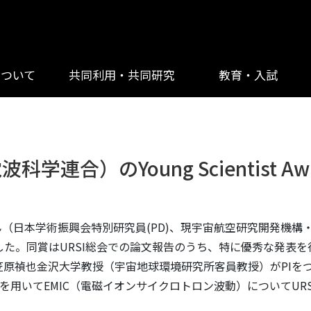
について
共同利用・共同研究
教育・入試
連合）のYoung Scientist A
本学術振興会特別研究員(PD)、現宇宙航空研究開発機構・宇宙
を受賞されました。同賞はURSI総会での論文報告のうち、特に優秀
、笠原禎也金沢大学教授（宇宙地球環境研究所客員教授）がPIをつ
用いてEMIC（電磁イオンサイクロトロン波動）についてUR