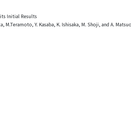
s Initial Results
ta, M.Teramoto, Y. Kasaba, K. Ishisaka, M. Shoji, and A. Matsu