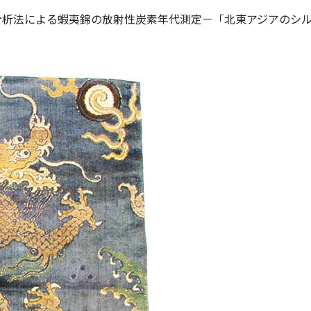
量分析法による蝦夷錦の放射性炭素年代測定－「北東アジアのシ