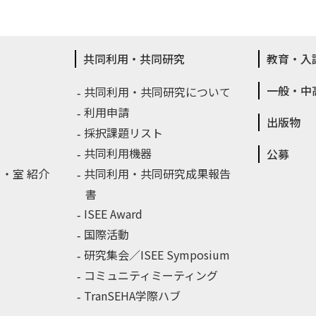
共同利用・共同研究
教育・入
一般・中
共同利用・共同研究について
利用申請
出版物
採択課題リスト
共同利用機器
公募
・室 紹介
共同利用・共同研究成果報告
書
ISEE Award
国際活動
研究集会／ISEE Symposium
コミュニティミーティング
TranSEHA学際ハブ