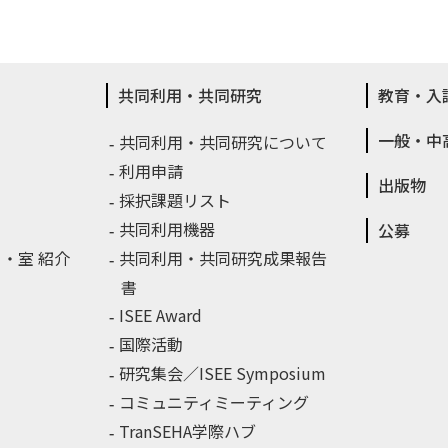
共同利用・共同研究
教育・入
一般・中
共同利用・共同研究について
利用申請
出版物
採択課題リスト
共同利用機器
公募
・室 紹介
共同利用・共同研究成果報告
書
ISEE Award
国際活動
研究集会／ISEE Symposium
コミュニティミーティング
TranSEHA学際ハブ