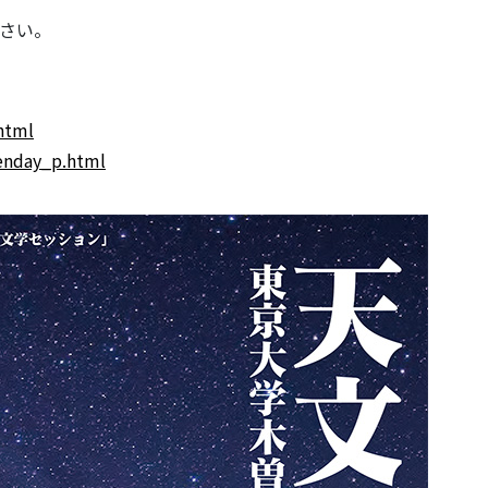
ださい。
.html
penday_p.html