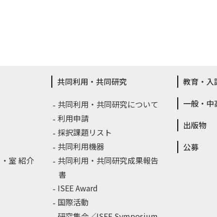
共同利用・共同研究
教育・入
一般・中
共同利用・共同研究について
利用申請
出版物
採択課題リスト
共同利用機器
公募
・室 紹介
共同利用・共同研究成果報告
書
ISEE Award
国際活動
研究集会／ISEE Symposium