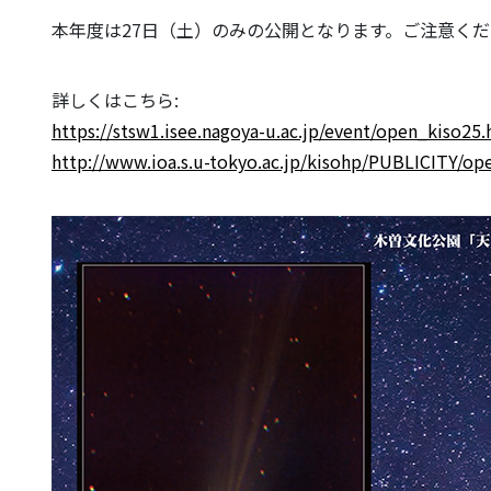
本年度は27日（土）のみの公開となります。ご注意く
詳しくはこちら:
https://stsw1.isee.nagoya-u.ac.jp/event/open_kiso25
http://www.ioa.s.u-tokyo.ac.jp/kisohp/PUBLICITY/o