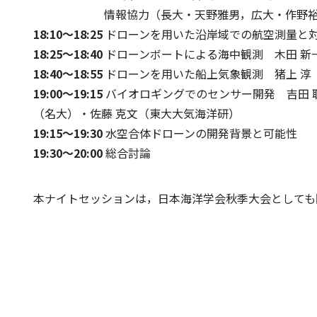
情報協力（長大・天野雅男，広大・作野裕司
18:10～18:25
ドローンを用いた沿岸域での航空測量と対
18:25～18:40
ドローンボートによる海中観測 木田 新
18:40～18:55
ドローンを用いた船上気象観測 猪上 淳
19:00～19:15
バイオロギングでのセンサー開発 吉田 聡（京大
（名大）・佐藤 克文（東大大気海洋研）
19:15～19:30
水空合体ドローンの開発背景と可能性 
19:30～20:00
総合討論
本ナイトセッションは，日本海洋学会秋季大会としても