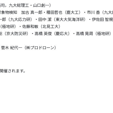
，九大総理工・山口創一）
象物検知 加古 真一郎・種田哲也（鹿大工）・市川 香（九大
一郎（九大応力研）・田中 潔（東大大気海洋研）・伊佐田 智規
（極地研）・佐藤和敏（北見工大）
防災研）・高橋 英俊（慶応大）・高橋 晃周（極地研）・野田 琢嗣 （B
菅木 紀代一（㈱プロドローン）
開催されます。