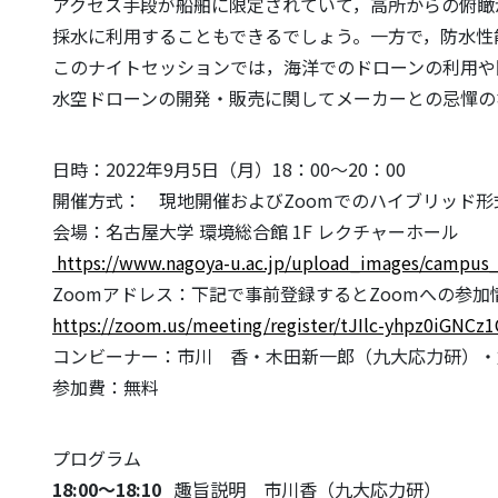
アクセス手段が船舶に限定されていて，高所からの俯瞰
採水に利用することもできるでしょう。一方で，防水性
このナイトセッションでは，海洋でのドローンの利用や
水空ドローンの開発・販売に関してメーカーとの忌憚の
日時：2022年9月5日（月）18：00～20：00
開催方式： 現地開催およびZoomでのハイブリッド形
会場：名古屋大学 環境総合館 1F レクチャーホール
https://www.nagoya-u.ac.jp/upload_images/campus
Zoomアドレス：下記で事前登録するとZoomへの参
https://zoom.us/meeting/register/tJIlc-yhpz0iGNC
コンビーナー：市川 香・木田新一郎（九大応力研）・
参加費：無料
プログラム
18:00～18:10
趣旨説明 市川香（九大応力研）