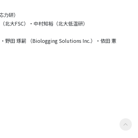
応力研）
（北大FSC）・中村知裕（北大低温研）
iologging Solutions Inc.）・依田 憲