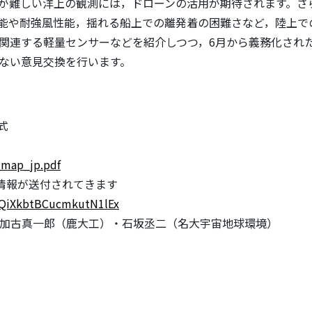
が難しい洋上の観測には，ドローンの活用が期待されます。さ
能や耐強風性能，揺れる船上での離発着の困難さなど，陸上で
関連する軽量センサーなどを紹介しつつ，6月から義務化され
ない意見交換を行います。
式
_map_jp.pdf
加情報が送付されてきます
z1QiXkbtBCucmkutN1lEx
加古真一郎（鹿大工）・石坂丞二（名大宇宙地球環境）