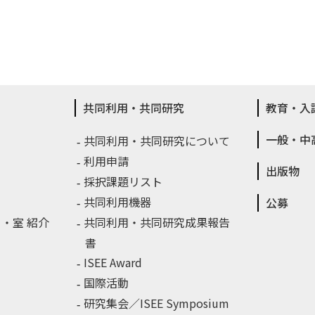
共同利用・共同研究
教育・入
一般・中
共同利用・共同研究について
利用申請
出版物
採択課題リスト
共同利用機器
公募
・室 紹介
共同利用・共同研究成果報告
書
ISEE Award
国際活動
研究集会／ISEE Symposium