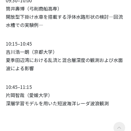
09:30–10:00
筒井壽博（弓削商船高専）
開放型下掛け水車を搭載する浮体水路形状の検討―回流
水槽での実験例―
10:15–10:45
吉川浩一朗（京都大学）
夏季田辺湾における乱流と混合層深度の観測および水面
波による影響
10:45–11:15
片岡智哉（愛媛大学）
深層学習モデルを用いた短波海洋レーダ波浪観測