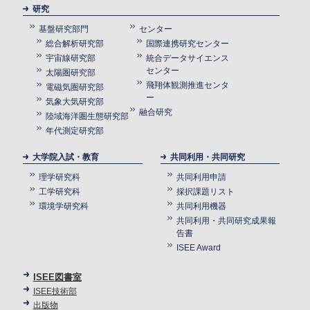
研究
基盤研究部門
センター
総合解析研究部
国際連携研究センター
宇宙線研究部
統合データサイエンス
センター
太陽圏研究部
飛翔体観測推進センタ
電磁気圏研究部
ー
気象大気研究部
融合研究
陸域海洋圏生態研究部
年代測定研究部
大学院入試・教育
共同利用・共同研究
理学研究科
共同利用申請
工学研究科
採択課題リスト
環境学研究科
共同利用機器
共同利用・共同研究成果報
告書
ISEE Award
ISEE図書室
ISEE技術部
出版物