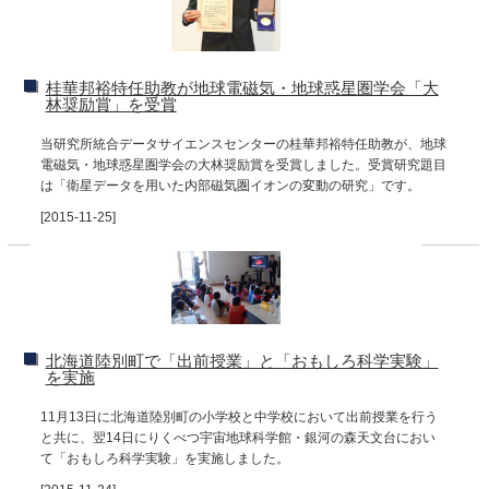
桂華邦裕特任助教が地球電磁気・地球惑星圏学会「大
林奨励賞」を受賞
当研究所統合データサイエンスセンターの桂華邦裕特任助教が、地球
電磁気・地球惑星圏学会の大林奨励賞を受賞しました。受賞研究題目
は「衛星データを用いた内部磁気圏イオンの変動の研究」です。
[2015-11-25]
北海道陸別町で「出前授業」と「おもしろ科学実験」
を実施
11月13日に北海道陸別町の小学校と中学校において出前授業を行う
と共に、翌14日にりくべつ宇宙地球科学館・銀河の森天文台におい
て「おもしろ科学実験」を実施しました。