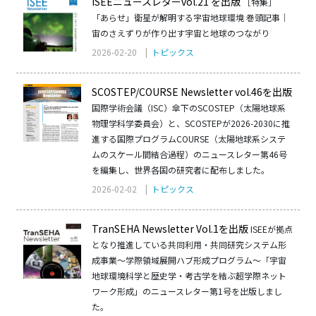
ISEEニュースレターvol.21 を出版
［特集］
「あらせ」衛星が解明する宇宙地球環境 巻頭記事｜
宙のさえずりが作り出す宇宙と地球のつながり
2026-02-20 |
トピックス
SCOSTEP/COURSE Newsletter vol.46を出版
国際学術会議（ISC）傘下のSCOSTEP（太陽地球系
物理学科学委員会）と、SCOSTEPが2026-2030に推
進する国際プログラムCOURSE（太陽地球系システ
ムのスケール間結合過程）のニュースレター第46号
を編集し、世界各国の研究者に配布しました。
2026-02-02 |
トピックス
TranSEHA Newsletter Vol.1を出版
ISEEが拠点
となり推進している共同利用・共同研究システム形
成事業〜学際領域展開ハブ形成プログラム〜「宇宙
地球環境科学と歴史学・考古学を結ぶ超学際ネット
ワーク形成」のニュースレター第1号を出版しまし
た。