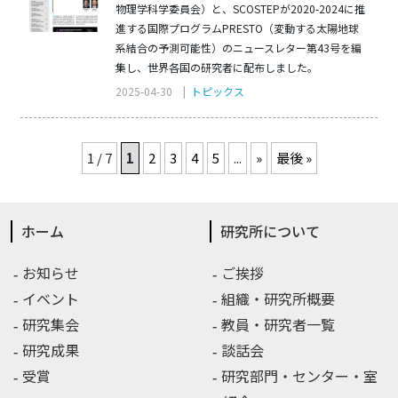
物理学科学委員会）と、SCOSTEPが2020-2024に推
進する国際プログラムPRESTO（変動する太陽地球
系結合の予測可能性）のニュースレター第43号を編
集し、世界各国の研究者に配布しました。
2025-04-30 |
トピックス
1 / 7
1
2
3
4
5
...
»
最後 »
ホーム
研究所について
お知らせ
ご挨拶
イベント
組織・研究所概要
研究集会
教員・研究者一覧
研究成果
談話会
受賞
研究部門・センター・室