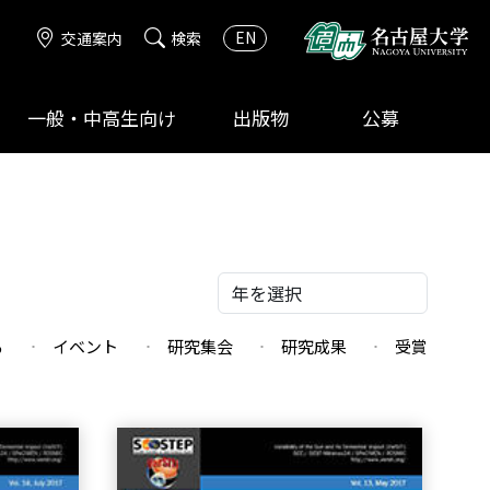
EN
交通案内
検索
一般・中高生向け
出版物
公募
る
イベント
研究集会
研究成果
受賞