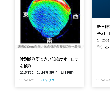
新学術
予測」
1（20
学）の
陸別観測所で赤い低緯度オーロラ
を観測
2015年12月21日4時-5時半（日本時間）
にかけて、北海道にある名古屋大学宇宙
2015-12-22 |
トピックス
2015-12-
地球環境研究所の陸別観測所において、
弱い低緯度オーロラを観測しました。
詳細は をご参照下さい。