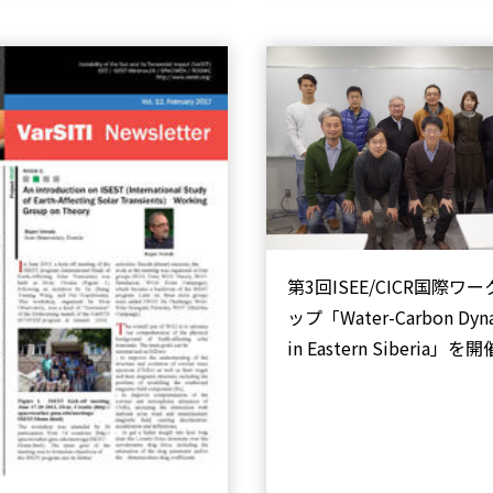
第3回ISEE/CICR国際ワ
ップ「Water-Carbon Dyn
in Eastern Siberia」を開