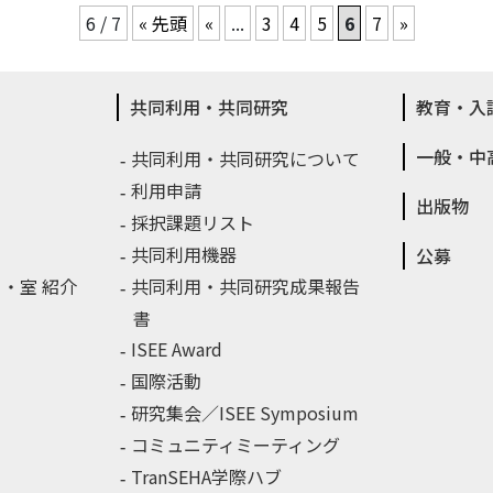
6 / 7
« 先頭
«
...
3
4
5
6
7
»
共同利用・共同研究
教育・入
一般・中
共同利用・共同研究について
利用申請
出版物
採択課題リスト
共同利用機器
公募
・室 紹介
共同利用・共同研究成果報告
書
ISEE Award
国際活動
研究集会／ISEE Symposium
コミュニティミーティング
TranSEHA学際ハブ