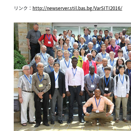
リンク：
http://newserver.stil.bas.bg/VarSITI2016/