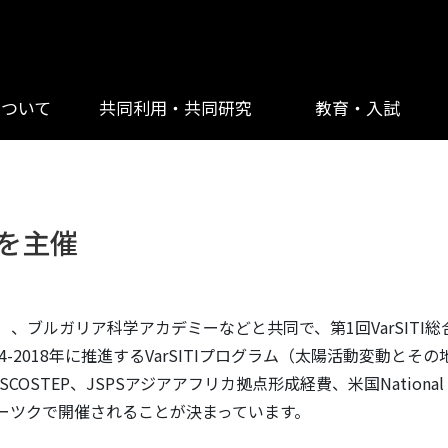
について
共同利用・共同研究
教育・入試
ムを主催
）、ブルガリア科学アカデミーなどと共同で、第1回VarSITI総
014-2018年に推進するVarSITIプログラム（太陽活動変
EP、JSPSアジアアフリカ拠点形成経費、米国National Sci
クーツクで開催されることが決まっています。