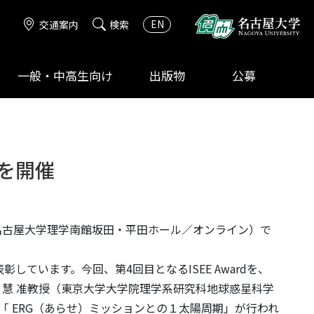
EN
交通案内
検索
一般・中高生向け
出版物
公募
会を開催
式（名古屋大学理学南館坂田・平田ホール／オンライン）で
しています。今回、第4回目となるISEE Awardを、
慧 准教授（東京大学大学院理学系研究科地球惑星科学
ission”「 ERG（あらせ）ミッションとの１太陽周期」が行われ