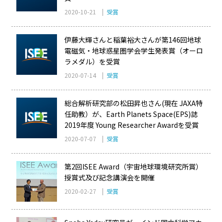
2020-10-21 |
受賞
伊藤大輝さんと稲葉裕大さんが第146回地球
電磁気・地球惑星圏学会学生発表賞（オーロ
ラメダル）を受賞
2020-07-14 |
受賞
総合解析研究部の松田昇也さん(現在 JAXA特
任助教）が、Earth Planets Space(EPS)誌
2019年度 Young Researcher Awardを受賞
2020-07-07 |
受賞
第2回ISEE Award（宇宙地球環境研究所賞）
授賞式及び記念講演会を開催
2020-02-27 |
受賞