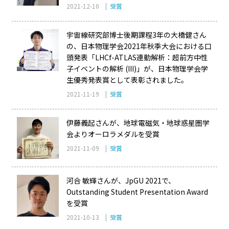
2021-12-10 |
受賞
宇宙線研究部博士後期課程3年の大橋健さん
の、日本物理学会2021年秋季大会における口
頭発表「LHCf-ATLAS連動解析：超前方中性
子イベントの解析 (III)」が、日本物理学会学
生優秀発表賞として表彰されました。
2021-11-19 |
受賞
伊藤義起さんが、地球電磁気・地球惑星圏学
会よりオーロラメダルを受賞
2021-11-09 |
受賞
河合 敏輝さんが、JpGU 2021で、
Outstanding Student Presentation Award
を受賞
2021-10-13 |
受賞