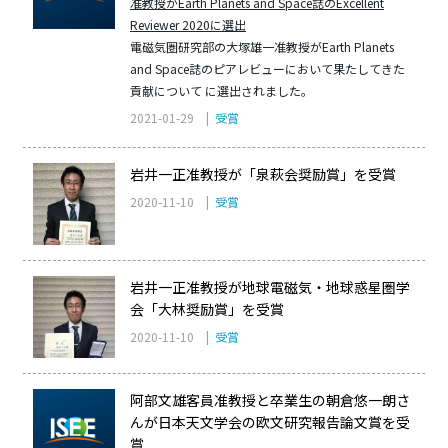
准教授がEarth Planets and Space誌のExcellent
Reviewer 2020に選出
電磁気圏研究部の大塚雄一准教授がEarth Planets
and Space誌のピアレビューにおいて果たしてきた
貢献について に選出されました。
2021-01-29 |
受賞
岩井一正准教授が「泉萩会奨励賞」を受賞
2020-11-10 |
受賞
岩井一正准教授が地球電磁気・地球惑星圏学
会「大林奨励賞」を受賞
2020-11-10 |
受賞
阿部文雄客員准教授と卒業生の朝倉悠一朗さ
んが日本天文学会の欧文研究報告論文賞を受
賞