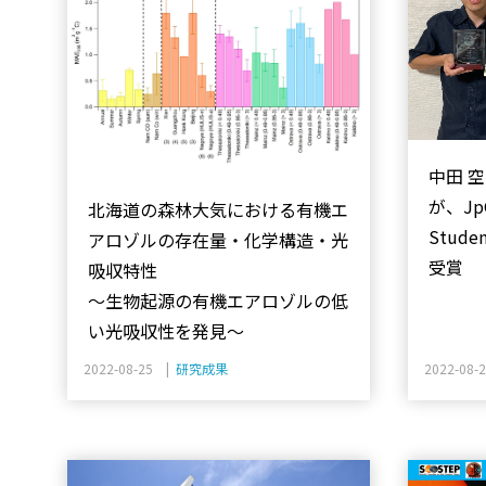
中田 
が、JpG
北海道の森林大気における有機エ
Studen
アロゾルの存在量・化学構造・光
受賞
吸収特性
～生物起源の有機エアロゾルの低
い光吸収性を発見～
2022-08-25 |
研究成果
2022-08-