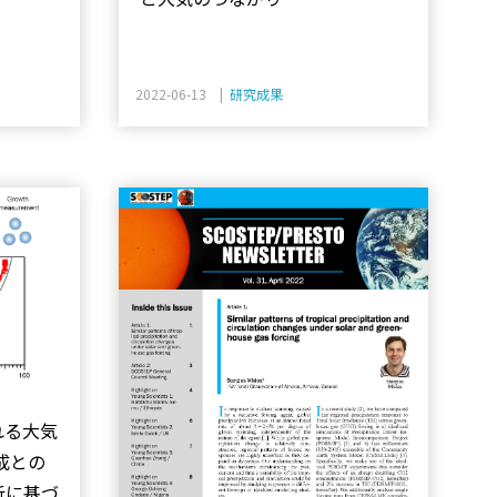
2022-06-13 |
研究成果
れる大気
成との
析に基づ