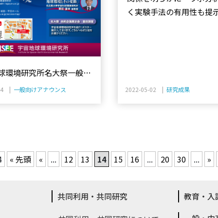
く実験手法の有用性も提
球環境研究所名大祭一般講
24 |
一般向けアナウンス
2022-05-02 |
研究成果
4
« 先頭
«
...
12
13
14
15
16
...
20
30
...
»
共同利用・共同研究
教育・入
一般・中