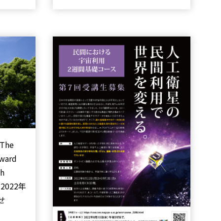
The
ward
th
, 2022年
せ