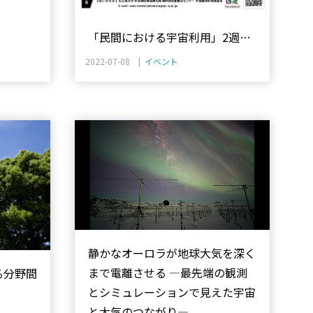
「民間における宇宙利用」2週間
基礎コース(第7回) 受講生募集の
2022-07-08 |
イベント
お知らせ
静かなオーロラが地球大気を深く
まで電離させる ―最先端の観測
る分野間
とシミュレーションで見えた宇宙
と大気のつながり―