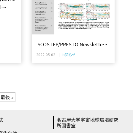
示～
SCOSTEP/PRESTO Newsletter
vol.31を出版
2022-05-02 |
お知らせ
最後 »
試
名古屋大学宇宙地球環境研究
所図書室
高生向け