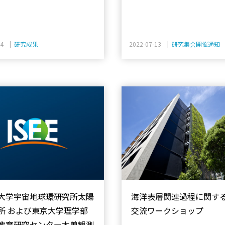
14 |
研究成果
2022-07-13 |
研究集会開催通知
大学宇宙地球環研究所太陽
海洋表層関連過程に関す
所 および東京大学理学部
交流ワークショップ
教育研究センター木曽観測