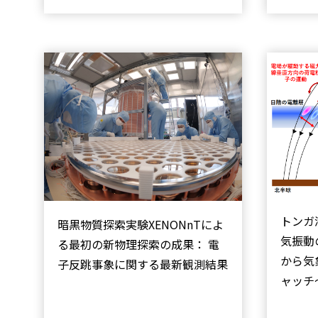
トンガ
暗黒物質探索実験XENONnTによ
気振動
る最初の新物理探索の成果： 電
から気
子反跳事象に関する最新観測結果
ャッチ