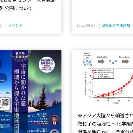
特別公開について
01 |
イベント
2022-06-27 |
研究集会開催通知
東アジア大陸から輸送さ
微粒子の吸湿性 ～化学組
関係を明らかに・ラボ分