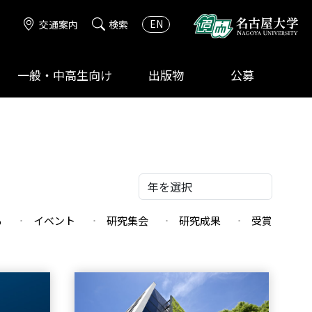
EN
交通案内
検索
一般・中高生向け
出版物
公募
る
イベント
研究集会
研究成果
受賞