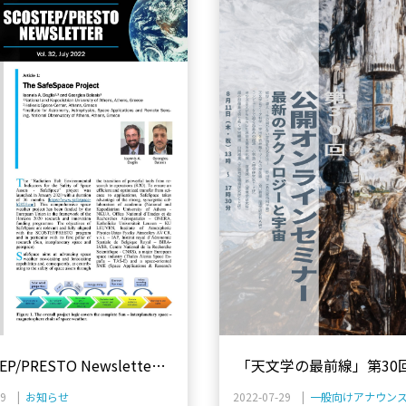
EP/PRESTO Newsletter
「天文学の最前線」第30
2を出版
セミナーのお知らせ
29 |
お知らせ
2022-07-29 |
一般向けアナウン