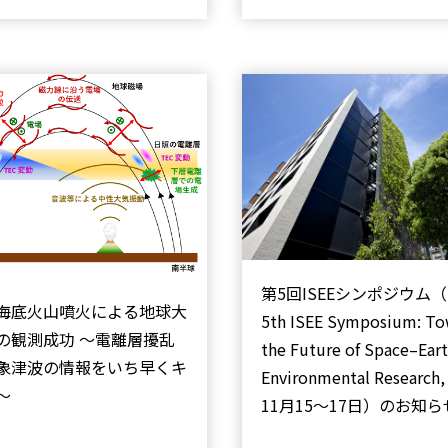
第5回ISEEシンポジウム（
海底火山噴火による地球大
5th ISEE Symposium: To
の観測成功 ～電離層擾乱
the Future of Space–Ear
象津波の情報をいち早くキ
Environmental Research
～
11月15～17日）のお知ら