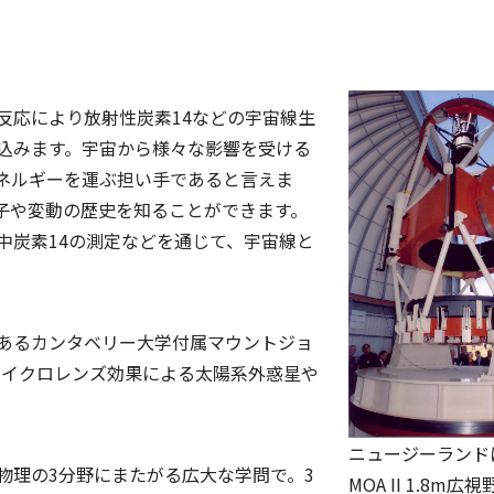
反応により放射性炭素14などの宇宙線生
込みます。宇宙から様々な影響を受ける
ネルギーを運ぶ担い手であると言えま
子や変動の歴史を知ることができます。
中炭素14の測定などを通じて、宇宙線と
あるカンタベリー大学付属マウントジョ
マイクロレンズ効果による太陽系外惑星や
ニュージーランド
物理の3分野にまたがる広大な学問で。3
MOA II 1.8m