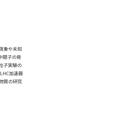
現象や未知
中間子の発
粒子実験の
LHC加速器
物質の研究