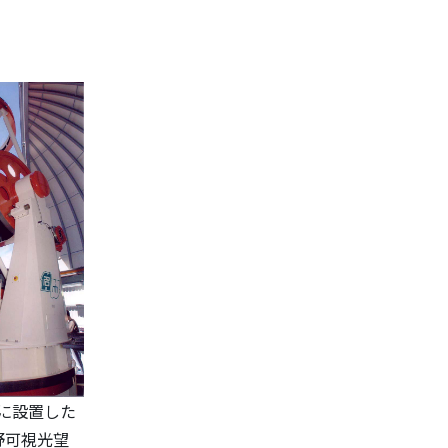
に設置した
広視野可視光望