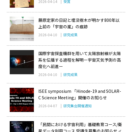
2026-04-14 |
受賞
藤原定家の日記と埋没樹木が明かす800年以
上前の「宇宙の嵐」の痕跡
2026-04-10 |
研究成果
国際宇宙探査機群を用いて太陽放射線が太陽
系を伝播する過程を解明ー宇宙天気予測の高
度化へ前進ー
2026-04-10 |
研究成果
ISEE symposium 「Hinode-19 and SOLAR-
C Science Meeting」開催のお知らせ
2026-04-07 |
研究集会開催通知
「民間における宇宙利用」基礎教育コース/衛
星データ利用コース 受講生募集のお知らせ
イ