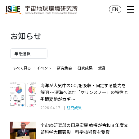
EN
お知らせ
すべて見る
イベント
研究集会
研究成果
受賞
海洋が大気中のCO₂を吸収・固定する能力を
解明 ～深海へ沈む「マリンスノー」の特性と
季節変動がカギ～
2026-04-17 |
研究成果
宇宙線研究部の田島宏康 教授が令和８年度文
部科学大臣表彰 科学技術賞を受賞