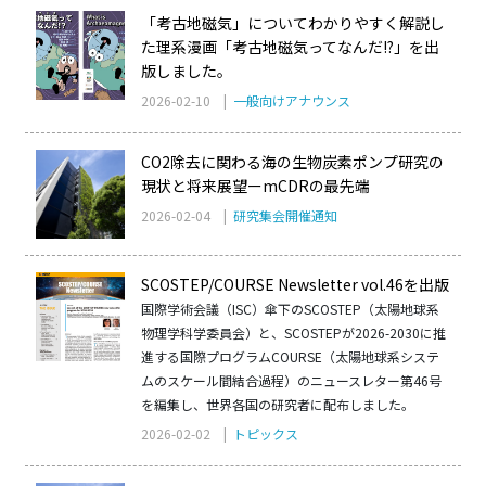
「考古地磁気」についてわかりやすく解説し
た理系漫画「考古地磁気ってなんだ!?」を出
版しました。
2026-02-10 |
一般向けアナウンス
CO2除去に関わる海の生物炭素ポンプ研究の
現状と将来展望ーmCDRの最先端
2026-02-04 |
研究集会開催通知
SCOSTEP/COURSE Newsletter vol.46を出版
国際学術会議（ISC）傘下のSCOSTEP（太陽地球系
物理学科学委員会）と、SCOSTEPが2026-2030に推
進する国際プログラムCOURSE（太陽地球系システ
ムのスケール間結合過程）のニュースレター第46号
を編集し、世界各国の研究者に配布しました。
2026-02-02 |
トピックス