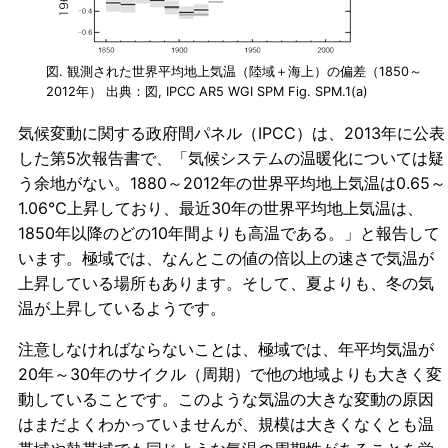
図. 観測された世界平均地上気温（陸域＋海上）の偏差（1850～
2012年） 出典：図, IPCC AR5 WGⅠ SPM Fig. SPM.1(a)
気候変動に関する政府間パネル（IPCC）は、2013年に公表
した第5次報告書で、「気候システムの温暖化については疑
う余地がない。1880～2012年の世界平均地上気温は0.65～
1.06℃上昇しており、最近30年の世界平均地上気温は、
1850年以降のどの10年間よりも高温である。」と報告して
います。極域では、なんとこの値の倍以上の速さで気温が
上昇している場所もあります。そして、夏よりも、冬の気
温が上昇しているようです。
注意しなければならないことは、極域では、年平均気温が
20年～30年のサイクル（周期）で他の地域よりも大きく変
動していることです。このような気温の大きな変動の原因
はまだよくわかっていませんが、規模は大きくなくとも温