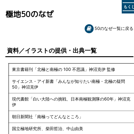
もく
極地50のなぜ
50のなぜ一覧に戻る
資料／イラストの提供・出典一覧
東京書籍刊「北極と南極の 100 不思議」神沼克伊 監修
サイエンス・アイ新書「みんなが知りたい南極・北極の疑問
50」神沼克伊
現代書館「白い大陸への挑戦、日本南極観測隊の60年」神沼克
伊
朝日新聞社「南極ってどんなところ」
国立極地研究所、柴田哲治、中山由美