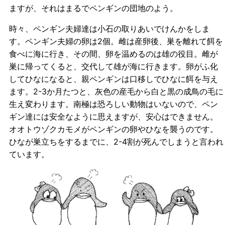
ますが、それはまるでペンギンの団地のよう。
時々、ペンギン夫婦達は小石の取りあいでけんかをしま
す。ペンギン夫婦の卵は2個。雌は産卵後、巣を離れて餌を
食べに海に行き、その間、卵を温めるのは雄の役目。雌が
巣に帰ってくると、交代して雄が海に行きます。卵がふ化
してひなになると、親ペンギンは口移しでひなに餌を与え
ます。2-3か月たつと、灰色の産毛から白と黒の成鳥の毛に
生え変わります。南極は恐ろしい動物はいないので、ペン
ギン達には安全なように思えますが、安心はできません。
オオトウゾクカモメがペンギンの卵やひなを襲うのです。
ひなが巣立ちをするまでに、2-4割が死んでしまうと言われ
ています。