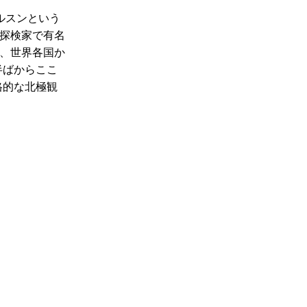
ルスンという
探検家で有名
、世界各国か
半ばからここ
格的な北極観