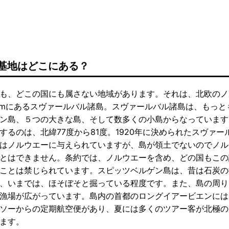
極基地はどこにある？
も、どこの国にも属さない地域があります。それは、北欧のノ
0kmにあるスヴァールバル諸島。スヴァールバル諸島は、もっと
ン島、５つの大きな島、そして数多くの小島からなっています
するのは、北緯77度から81度。1920年に決められたスヴァー
はノルウエーに与えられていますが、島が領土でないのでノル
とはできません。条約では、ノルウエーを含め、どの国もこの
ことは禁じられています。スピッツベルゲン島は、昔は石炭の
、いまでは、ほそぼそと掘っている程度です。また、島の周り
漁場が広がっています。島内の首都のロングイアービエンには
ソーからの定期航空便があり、夏には多くのツアー客が北極の
ます。