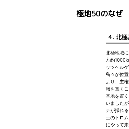
極地50のなぜ
４. 北
北極地域に
方約100
ッツベルゲ
島々が位置
より、主権
籍を置くこ
基地を置く
いましたが
テが採れる
土のトロム
にやって来