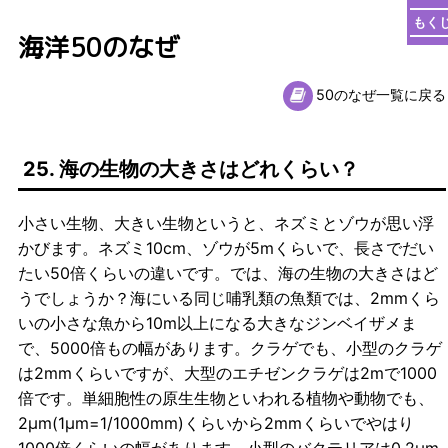
もく
海洋50のなぜ
50のなぜ一覧に戻る
25. 海の生物の大きさはどれくらい？
小さい生物、大きい生物というと、ネズミとゾウが思い浮
かびます。ネズミ10cm、ゾウが5mくらいで、長さでだい
たい50倍くらいの違いです。では、海の生物の大きさはど
うでしょうか？海にいる同じ哺乳類の魚類では、2mmくら
いの小さな魚から10m以上になる大きなジンベイザメま
で、5000倍もの幅があります。クラゲでも、小型のクラゲ
は2mmくらいですが、大型のエチゼンクラゲは2mで1000
倍です。単細胞性の原生生物といわれる植物や動物でも、
2µm(1µm=1/1000mm)くらいから2mmくらいでやはり
1000倍くらいの幅があります。小型のバクテリアは0.2µm