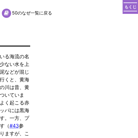
もくじ
50のなぜ一覧に戻る
いる海流の名
少ない水を上
泥などが混じ
行くと、黄海
の川は昔、黄
ついていま
よく起こる赤
ッパには黒海
す。一方、プ
す（
#43
参
りますが、こ