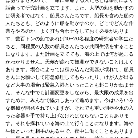
話合って研究計画を立てます。また、大型の船を動かすの
は研究者ではなく、船員さんたちです。船長を含めた船の
人たちとも、どのように船を動かすのか、どこでどんな作
業をやるのか、よく打ち合わせをしておく必要がありま
す。数百トンの船であれば10~20名程度の研究者や学生た
ちと、同程度の人数の船員さんたちが共同生活をすること
になります。また計画を立てても、船の上では何が起こる
かわかりません。天候が崩れて観測ができないことはよく
あります。場合によっては積み込んだ測器が壊れて、船員
さんにお願いして応急修理してもらったり、けが人が出る
など大事の場合は緊急入港といったことも起こりかねませ
ん。そんな中でも計画変更をしながら、最大限の成果を出
すために、みんなで協力しあって進めます。今はいろいろ
な機械が開発されていますが、それでも重い測器や水の入
った容器を手で持ち上げなければならないこともありま
す。それを揺れている海の上で行うことになります。海や
生物といった相手のある中で、夜中に働くこともあります